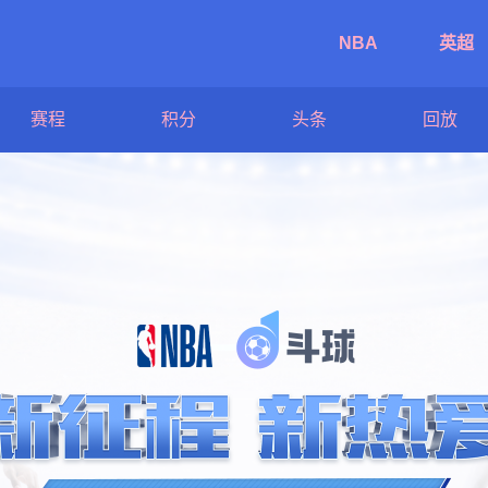
NBA
英超
赛程
积分
头条
回放