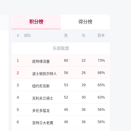
积分榜
得分榜
#
球队
胜
负
胜率
东部联盟
1
60
22
73%
底特律活塞
2
56
26
68%
波士顿凯尔特人
3
53
29
65%
纽约尼克斯
4
52
30
63%
克利夫兰骑士
5
46
36
56%
多伦多猛龙
6
46
36
56%
亚特兰大老鹰