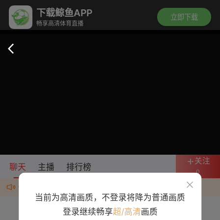
下载鲸鱼APP
立即下载
畅享高清体育直播
关注
聊天
主播
排行榜
0
任何群、广告均为诈骗，违规者封号处理
当前为高清画质，不登录将降为普通画质
登录继续畅享
超/高清
画质