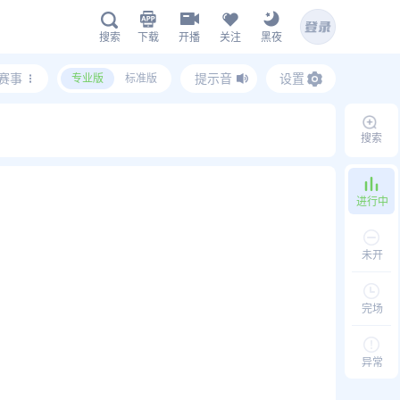
下载
开播
关注
黑夜
搜索
赛事
提示音
设置
专业版
标准版
鲸鱼APP下载
搜索
扫描下载有料完整版APP
www.jingyu1.tv