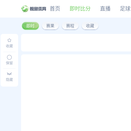
首页
即时比分
直播
足球
即时
赛果
赛程
收藏
CBA
DOTA2
欧冠
NBA
足球
足球推荐
头条
足球资料库
比分
WNBA
LOL
英超
CBA
篮球
篮球推荐
社区
篮球资料库
比分
NCAA
CSGO
意甲
WNBA
收藏
KOG
德甲
NCAA
网球
有料专家
比分
西甲
保留
法甲
棒球
比分
隐藏
电竞
比分