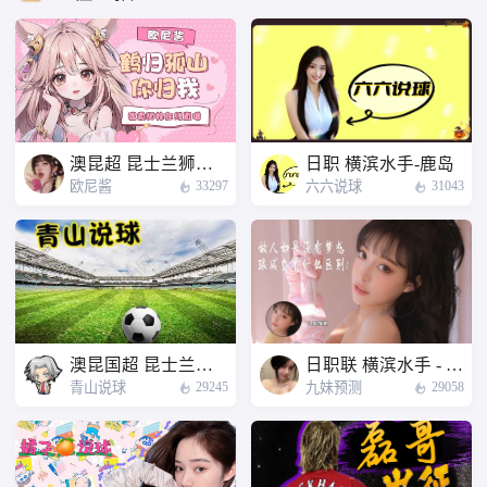
澳昆超 昆士兰狮队 - 布里斯班狮吼U23
日职 横滨水手-鹿岛
欧尼酱
六六说球
33297
31043
澳昆国超 昆士兰狮队 - 布里斯班狮吼U23
日职联 横滨水手 - 鹿岛鹿角
青山说球
九妹预测
29245
29058