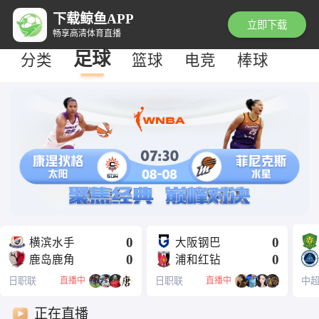
下载鲸鱼APP
立即下载
畅享高清体育直播
足球
分类
篮球
电竞
棒球
0
0
横滨水手
大阪钢巴
0
0
鹿岛鹿角
浦和红钻
日职联
直播中
日职联
直播中
中
正在直播