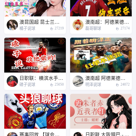
澳昆国超 昆士兰狮队 - 布里斯班狮吼U23
澳南超：阿德莱德彗星 - 地铁之星
橘子说球
磊哥聊球
27219
27174
日职联：横滨水手vs鹿岛鹿角
澳南超 阿德莱德市 - 普雷福特
碴子说球
明泽说球
25050
24072
赛事回放 【球会友谊赛】阿森纳vs贝蒂斯
日职联 大阪钢巴 - 浦和红钻