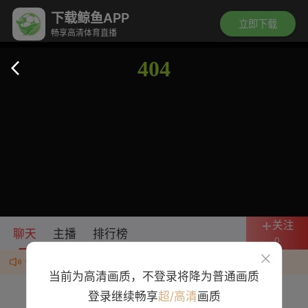
下载鲸鱼APP
立即下载
畅享高清体育直播
关注
聊天
主播
排行榜
0
任何群、广告均为诈骗，违规者封号处理
当前为高清画质，不登录将降为普通画质
登录继续畅享
超/高清
画质