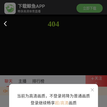
下载鲸鱼APP
立即下载
畅享高清体育直播
关注
聊天
主播
排行榜
0
任何群、广告均为诈骗，违规者封号处理
当前为高清画质，不登录将降为普通画质
登录继续畅享
超/高清
画质