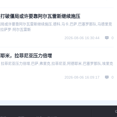
，打破僵局或许要靠阿尔瓦雷斯继续施压
局或许要靠阿尔瓦雷斯继续施压,德科,马卡,巴萨,巴塞罗那队,马德里竞
,拉萨罗·阿尔瓦雷斯
2026-08-06 16:30:44
0
德耶米，拉菲尼亚压力倍增
菲尼亚压力倍增,巴萨,弗里克,拉菲尼亚,阿德耶米,巴塞罗那队,埃里克
2026-08-06 16:09:17
0