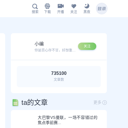
下载
开播
关注
黑夜
搜索
鲸鱼APP下载
小编
关注
你是否心存不甘，好想重新再次搏杀一番？
735100
文章数
扫描下载有料完整版APP
www.jingyu1.tv
ta的文章
更多
大巴黎VS曼联，一场不容错过的
焦点季前赛...