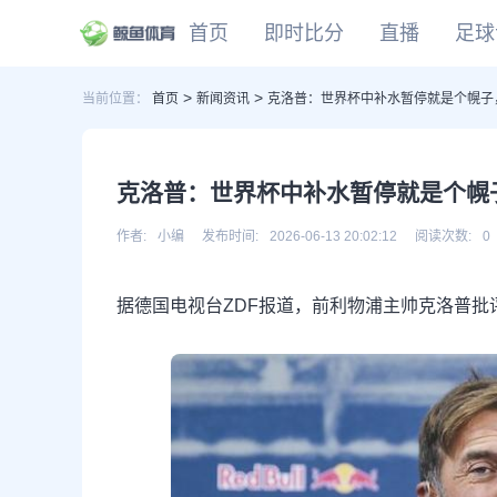
首页
即时比分
直播
足球
>
>
当前位置：
首页
新闻资讯
克洛普：世界杯中补水暂停就是个幌子
CBA
DOTA2
欧冠
NBA
足球
足球推荐
头条
足球资料库
比分
WNBA
LOL
英超
CBA
篮球
篮球推荐
社区
篮球资料库
比分
NCAA
CSGO
意甲
WNBA
克洛普：世界杯中补水暂停就是个幌
KOG
德甲
NCAA
网球
有料专家
比分
西甲
作者:
小编
发布时间:
2026-06-13 20:02:12
阅读次数:
0
法甲
棒球
比分
据德国电视台ZDF报道，前利物浦主帅克洛普
电竞
比分