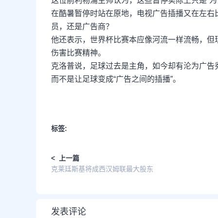
这位前利物浦主帅认为，这些暂停实际上只是“为
在酷暑暂停时站在原地，电视广告插播又在左右
员，还是广告商？
他还表示，世界杯比赛本应像河流一样流畅，但现
伤害比赛精神。
克洛普说，足球过去是主角，如今却有沦为广告
而不是让足球变成“广告之间的插播”。
标签:
< 上一篇
克莱廷斯基将成西汉姆联最大股东
发表评论