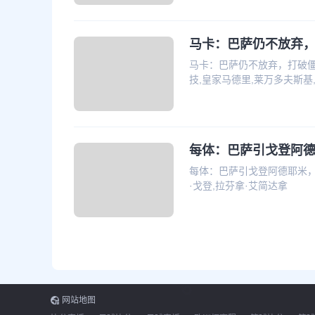
马卡：巴萨仍不放弃
马卡：巴萨仍不放弃，打破僵
技,皇家马德里,莱万多夫斯基
每体：巴萨引戈登阿
每体：巴萨引戈登阿德耶米，拉
·戈登,拉芬拿·艾简达拿
网站地图