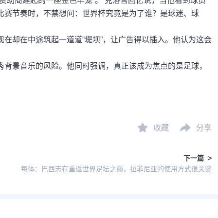
赞助商建起的一座金色牢笼”。 克洛普回忆说，当他看到球员
比赛节奏时，不禁想问：世界杯究竟是为了谁？是球迷、球
在却在中途筑起一道道“堤坝”，让广告得以插入。他认为这会
秀背景音乐的风险。他同时强调，真正该成为焦点的是足球，
收藏
分享
下一篇 >
每体：巴西志在重返世界足坛之巅，拉菲尼亚的使用方式很关键