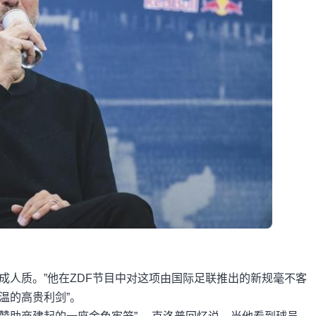
成人质。”他在ZDF节目中对这项由国际足联推出的新规毫不客
温的高贵利剑”。